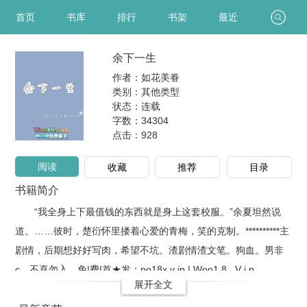
首页
书库
排行
书架
最近
余下一生
作者：如花美眷
类别：其他类型
状态：连载
字数：34304
点击：
928
阅读
收藏
推荐
目录
书籍简介
“我全身上下最值钱的东西就是身上这套校服。”余夏坦然说
道。……彼时，楚衍怀里搂着心爱的青梅，笑的克制。**********主
剧情，后期想好好写肉，希望不坑。渣剧情渣文笔。狗血。男非
c，不喜勿入。免|费|首★发：po18x.v ip | Woo1 8 . V i p
展开全文