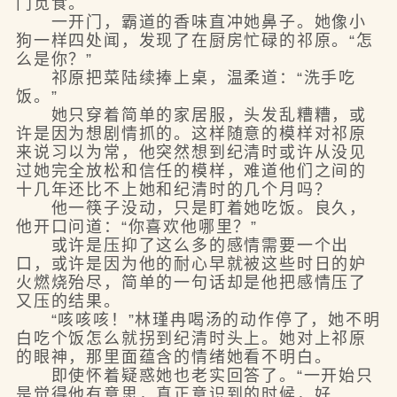
门觅食。
一开门，霸道的香味直冲她鼻子。她像小
狗一样四处闻，发现了在厨房忙碌的祁原。“怎
么是你？”
祁原把菜陆续捧上桌，温柔道：“洗手吃
饭。”
她只穿着简单的家居服，头发乱糟糟，或
许是因为想剧情抓的。这样随意的模样对祁原
来说习以为常，他突然想到纪清时或许从没见
过她完全放松和信任的模样，难道他们之间的
十几年还比不上她和纪清时的几个月吗？
他一筷子没动，只是盯着她吃饭。良久，
他开口问道：“你喜欢他哪里？”
或许是压抑了这么多的感情需要一个出
口，或许是因为他的耐心早就被这些时日的妒
火燃烧殆尽，简单的一句话却是他把感情压了
又压的结果。
“咳咳咳！”林瑾冉喝汤的动作停了，她不明
白吃个饭怎么就拐到纪清时头上。她对上祁原
的眼神，那里面蕴含的情绪她看不明白。
即使怀着疑惑她也老实回答了。“一开始只
是觉得他有意思，真正意识到的时候，好