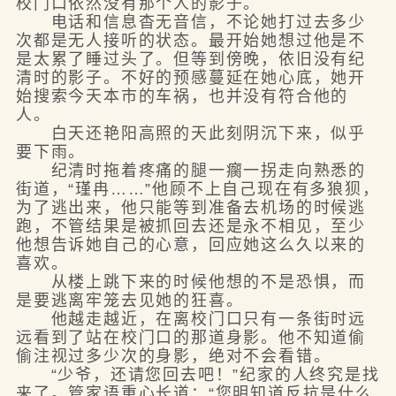
校门口依然没有那个人的影子。
电话和信息杳无音信，不论她打过去多少
次都是无人接听的状态。最开始她想过他是不
是太累了睡过头了。但等到傍晚，依旧没有纪
清时的影子。不好的预感蔓延在她心底，她开
始搜索今天本市的车祸，也并没有符合他的
人。
白天还艳阳高照的天此刻阴沉下来，似乎
要下雨。
纪清时拖着疼痛的腿一瘸一拐走向熟悉的
街道，“瑾冉……”他顾不上自己现在有多狼狈，
为了逃出来，他只能等到准备去机场的时候逃
跑，不管结果是被抓回去还是永不相见，至少
他想告诉她自己的心意，回应她这么久以来的
喜欢。
从楼上跳下来的时候他想的不是恐惧，而
是要逃离牢笼去见她的狂喜。
他越走越近，在离校门口只有一条街时远
远看到了站在校门口的那道身影。他不知道偷
偷注视过多少次的身影，绝对不会看错。
“少爷，还请您回去吧！”纪家的人终究是找
来了。管家语重心长道：“您明知道反抗是什么