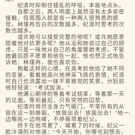
纪清时抑制住错乱的呼吸，本能地点头。
自那之后，两人明面上虽然没有太多亲密
接触，但周围人就是有一种两人很熟悉的感
觉。林瑾冉告白的次数越多，纪清时思考的次
数也越多。
或许她可以接受完整的他呢？或许她愿意
陪着他对抗更多呢？他从没和她说过自己的顾
虑，只是一味地从自己的角度替她考虑。不管
她最后愿不愿意和他在一起，他也想正式地告
诉她：林瑾冉，我也喜欢你。
抱着这样的心情，在高考前他给了她不同
的答复。看着她高兴地神采飞扬的表情，纪清
时自己也流露出一抹不易察觉的笑意。分别前
他轻轻道：“考试加油。”
他满心期待的等着考试结束，等着那一天
的见面。等到最后，只有突然的囚禁。
纪清时用尽全身力气砸门，平常所有的从
容在这一刻崩裂。“放我出去！放我出去！”他一
边嘶吼一边咆哮，不停辱骂着纪父。
终于在他骂累了，喊累了的时候，纪父一
脸冷漠的对他道：“今天开始，你哪也别想去。