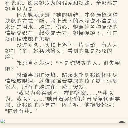
有光彩。原来她以为的偏爱和特殊，全部都是
她自以为是。
他大概就厌烦了她的纠缠，才会选择这种
决绝的方式了断。脸上流下的水滴说不清是雨
水还是泪水，难过、伤心、恨意等各种复杂的
情绪交织在一起变成无力。她慢慢蹲下，任由
暴雨侵蚀她的思绪。
没过多久，头顶上落下一片阴影，有人为
她打了伞。她猛地抬头，看到的却是祁原的
脸。
祁原自嘲般道：“不是你想等的人，很失望
吧？”
林瑾冉眼眶泛热，站起来扑到祁原怀里尽
情释放眼泪。就像强撑着委屈的孩子终于遇到
家人，所有的难过在一瞬间爆发。
“我以为会得到不一样的答案……”“我以
为、我以为……”她带着哭腔的声音反复倾诉委
屈，让祁原的心更是一阵阵疼。他抱紧她道：
“你还有我。”
��