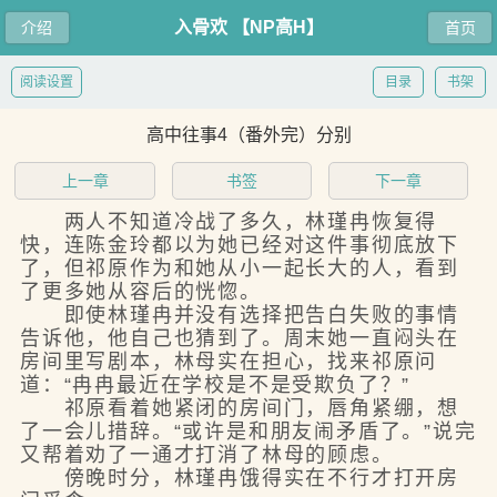
入骨欢 【NP高H】
介绍
首页
阅读设置
目录
书架
高中往事4（番外完）分别
上一章
书签
下一章
两人不知道冷战了多久，林瑾冉恢复得
快，连陈金玲都以为她已经对这件事彻底放下
了，但祁原作为和她从小一起长大的人，看到
了更多她从容后的恍惚。
即使林瑾冉并没有选择把告白失败的事情
告诉他，他自己也猜到了。周末她一直闷头在
房间里写剧本，林母实在担心，找来祁原问
道：“冉冉最近在学校是不是受欺负了？”
祁原看着她紧闭的房间门，唇角紧绷，想
了一会儿措辞。“或许是和朋友闹矛盾了。”说完
又帮着劝了一通才打消了林母的顾虑。
傍晚时分，林瑾冉饿得实在不行才打开房