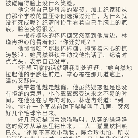
被磋磨得脸上没什么笑脸。
他觉得自己是母亲的累赘，加上纪家和从
前那个学校的重压令他选择过死亡，为什么就
没有死成呢？纪清时抬手看着自己手腕上的疤
痕，脸色变得很差。
一根柠檬味的棒棒糖突然塞到他唇边，林
瑾冉担心的看着他：“你还好吧？”
他愣愣吃了那根棒棒糖，掩饰着内心的惊
涛骇浪。她居然继续主动找他搭话了。纪清时
点点头，表示自己没事。
“不想回家的话就跟我到处逛逛。”她自然地
拉起他的手腕往前走，掌心覆在那几道疤上，
温热又酥麻。
她带着他越走越偏，他虽然疑惑但是也没
有拒绝的意思，小心翼翼感受这来之不易的时
间。在他还在思考的时候，林瑾冉说道：“到
啦。”她在一个草丛前蹲下喵喵叫了几声，突然
好几个毛球窜出来。
好几只奶猫围着她喵喵叫，从容的猫妈妈
这时候才从草丛里钻出来。一人一猫显然相熟
已久。“祁原不喜欢小动物，陈金玲也怕，所以