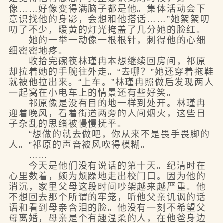
像……好像变得满脑子都是他。集体活动会下
意识找他的身影，会想和他搭话……”她絮絮叨
叨了不少，暖黄的灯光掩盖了几分她的脸红。
她的一举一动像一根根针，刺得他的心细
细密密地疼。
收拾完碗筷林瑾冉本想继续回房间，祁原
却拉着她的手腕往外走。“去哪？”她还穿着拖鞋
就被他拉出来。“上车。”林瑾冉照做后发现两人
一起窝在小电车上的情景还有些好笑。
祁原像是没有目的地一样到处开。林瑾冉
迎着晚风，看着街道两旁的人间烟火，这些日
子杂乱的思绪被慢慢抚平。
“想做的就去做吧，你从来不是畏手畏脚的
人。”祁原的声音被风吹得模糊。
……
今天是他们没有说话的第十天。纪清时在
心里数着，颇为烦躁地走出校门口。因为他的
消沉，家里父母这段时间吵架越来越严重。他
不想回去那个所谓的牢笼，听他父亲讥讽的话
语和看到母亲含泪的脸。他没有一刻不希望父
母离婚，母亲是个有趣温柔的人，在他爸身边