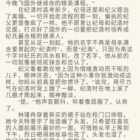
今晚飞国外继续你的精英课程。”
在纪清时高考前夕，纪母还是和纪父提出
了离婚。一切开始走流程的那一刻，偏执的纪
父更是像疯了一样。他不愿意让纪母和纪清时
见面，打点好了国外的一切要把纪清时培养成
纪氏最合格的继承人。
甚至从这一刻起，他的名字不再是母亲满
含爱意起的“纪清时”，而是“纪南”。只因为南这
个字对纪氏的风水有利。改了名字，他从前的
一切就像被彻底抹去和否认了。
纪父看着跪在地上因为情绪激动而干呕的
儿子，眼神厌恶。“因为这种小事你就激动成这
样，你妈从前真是把你惯坏了。”说完，用尽力
气在纪清时背上踹了一脚。纪清时在地上滚了
几圈才爬起来，眼神黯淡。
“是。”他声音颤抖，听着像屈服了，认命
了。
林瑾冉穿着新买的裙子站在校门口徘徊，
她今天特意学了妆造编了头发，只希望在喜欢
的人面前展示最好的一面。可惜她从早上等到
下午，烈日晒得她妆容也花了，头发也湿了，