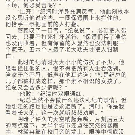
下场，何必受苦呢？”
“让开！”纪清时浑身充满戾气，他此刻根本
没心思听他说这些。一圈保镖围上来拦住他，
他抬手一拳把面前的人打翻。
管家叹了一口气，“纪总说了，必须把人带
回去，只要不打死打坏就行。”保镖们得了准信
也没再收着，但有保留的人显然也没法制服一
个疯子。五六个人费了老大功夫才把人钳制
住。
此时的纪清时大大小小的伤挨了不少，他
瞪着拦住他的人，恨不得把所有人生吞活剥。
管家于心不忍，低声在他耳边道：“您是纪总的
儿子都被打成这样，那个素不相识的女孩子，
纪总又会留多少情呢？”
“他敢！”纪清时双眼通红。
“纪总当然不会做什么违法乱纪的事情，但
她想走的路也怕是要永远断了。清时，你是我
看着长大的，这一次就听叔叔劝吧。”
阴暗了许久的天空响起轰鸣，片刻后豆大
的雨点落下，大半个城市笼罩在突然的暴雨
中。林瑾冉靠在校门旁的墙上，眼神中彻底没