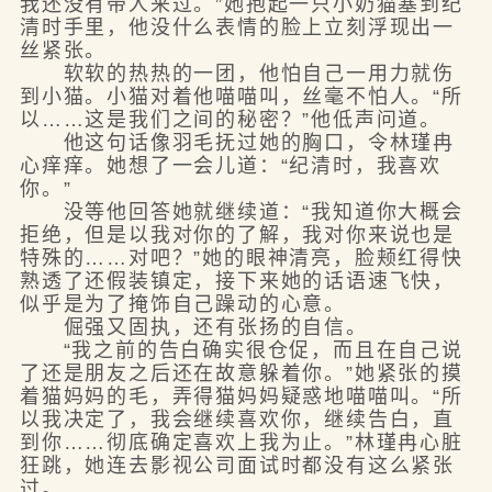
我还没有带人来过。”她抱起一只小奶猫塞到纪
清时手里，他没什么表情的脸上立刻浮现出一
丝紧张。
软软的热热的一团，他怕自己一用力就伤
到小猫。小猫对着他喵喵叫，丝毫不怕人。“所
以……这是我们之间的秘密？”他低声问道。
他这句话像羽毛抚过她的胸口，令林瑾冉
心痒痒。她想了一会儿道：“纪清时，我喜欢
你。”
没等他回答她就继续道：“我知道你大概会
拒绝，但是以我对你的了解，我对你来说也是
特殊的……对吧？”她的眼神清亮，脸颊红得快
熟透了还假装镇定，接下来她的话语速飞快，
似乎是为了掩饰自己躁动的心意。
倔强又固执，还有张扬的自信。
“我之前的告白确实很仓促，而且在自己说
了还是朋友之后还在故意躲着你。”她紧张的摸
着猫妈妈的毛，弄得猫妈妈疑惑地喵喵叫。“所
以我决定了，我会继续喜欢你，继续告白，直
到你……彻底确定喜欢上我为止。”林瑾冉心脏
狂跳，她连去影视公司面试时都没有这么紧张
过。